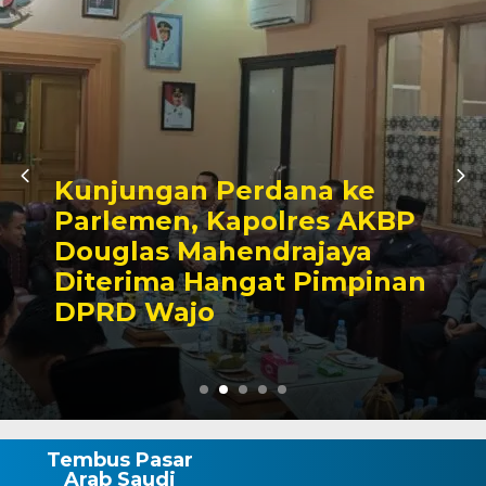
Awali Tugas sebagai
P
Kabagbinkar, AKBP Fant
Taherong Tekankan
an
Kebersihan dan Disiplin
Demi Kepuasan Publik
Tembus Pasar
Arab Saudi