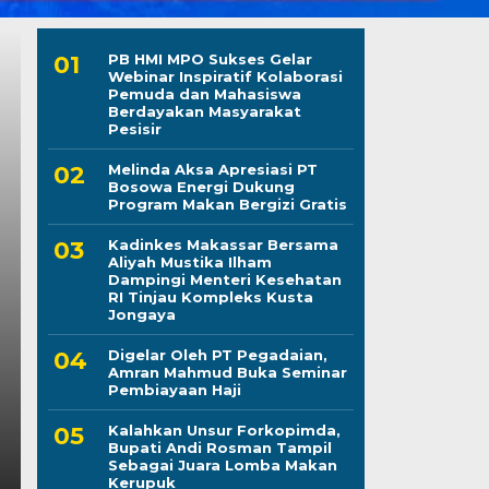
PB HMI MPO Sukses Gelar
Webinar Inspiratif Kolaborasi
Pemuda dan Mahasiswa
Berdayakan Masyarakat
Pesisir
Melinda Aksa Apresiasi PT
Bosowa Energi Dukung
Program Makan Bergizi Gratis
Kapolres Wajo Ziara
Kadinkes Makassar Bersama
Aliyah Mustika Ilham
Maddukkelleng, Teg
Dampingi Menteri Kesehatan
RI Tinjau Kompleks Kusta
Mengabdi untuk Tan
Jongaya
Digelar Oleh PT Pegadaian,
Jumat, 7 Agu 2026 - 08:42 WIB
Amran Mahmud Buka Seminar
Pembiayaan Haji
LINTASCELEBES.COM WAJO — Mengawali tugas seb
Mahendrajaya menunjukkan penghormatan terhadap
Kalahkan Unsur Forkopimda,
Bupati Andi Rosman Tampil
Sebagai Juara Lomba Makan
Kerupuk