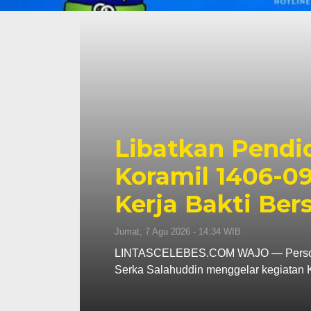
Triwulan II 202
Capai 49 Persen
Jumat, 7 Agu 2026 - 13:24 WIB
leh
LINTASCELEBES.COM MAKASSAR — Ba
mencatat kinerja pendapatan daerah pa