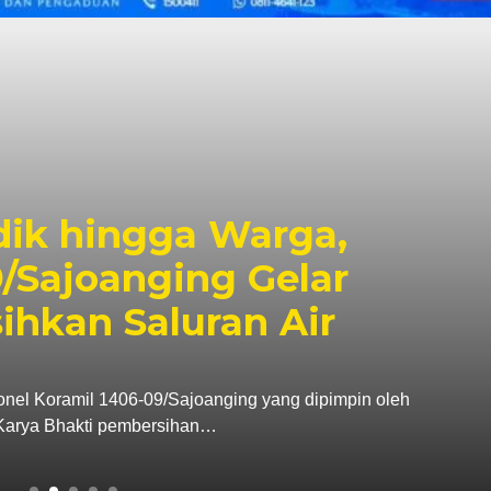
6, Pendapatan Makassar
, Surplus Rp130 Miliar
dan Pendapatan Daerah (Bapenda) Kota Makassar
da triwulan II…