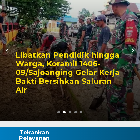
ik hingga
1406-
Triwulan II 2026
elar Kerja
Pendapatan Ma
 Saluran
Capai 49 Persen
Rp130 Miliar
Tekankan
Pelayanan