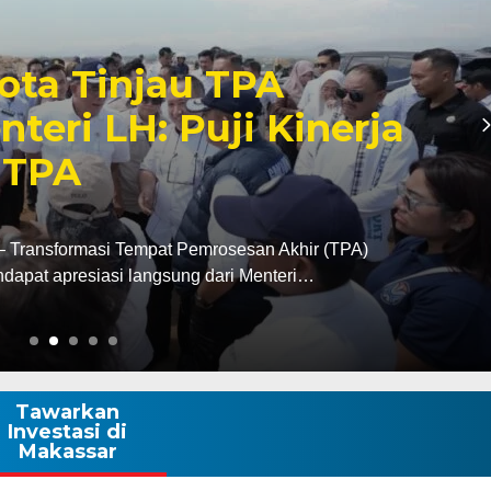
ar Perkenalkan
ARVEC kepada Peserta
s sebagai Praktik Baik
gital
s Komunikasi dan Informatika (Kominfo) Kota
Australia Awards Short…
Tawarkan
Investasi di
Makassar