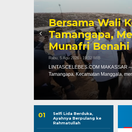
Kominfo Makass
Lontara+ dan M
a
Australia Award
Transformasi Di
Rabu, 5 Agu 2026 - 18:53 WIB
LINTASCELEBES.COM MAKASSAR — Dina
Makassar menerima kunjungan peserta 
Selfi Lida Berduka,
Ayahnya Berpulang ke
Rahmatullah