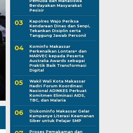
Pemuda dan Mahasiswa
Berdayakan Masyarakat
Pesisir
Empat Tahun Memba
Kapolres Wajo Periksa
Kendaraan Dinas dan Senpi,
Tekankan Disiplin serta
Pilah Sampah, Kini K
Tanggung Jawab Personil
Rujukan
Kominfo Makassar
Perkenalkan Lontara+ dan
MARVEC kepada Peserta
Rabu, 5 Agu 2026 - 14:36 WIB
Australia Awards sebagai
Praktik Baik Transformasi
LINTASCELEBES.COM MAKASSAR — Ketika Pemerin
Digital
kebijakan pemilahan sampah dari sumbernya pada 
Wakil Wali Kota Makassar
Hadiri Forum Koordinasi
Nasional ADINKES Perkuat
Komitmen Eliminasi AIDS,
TBC, dan Malaria
Diskominfo Makassar Gelar
Kampanye Literasi Keamanan
Siber untuk Pelajar SMP
Proses Pemakaman dan