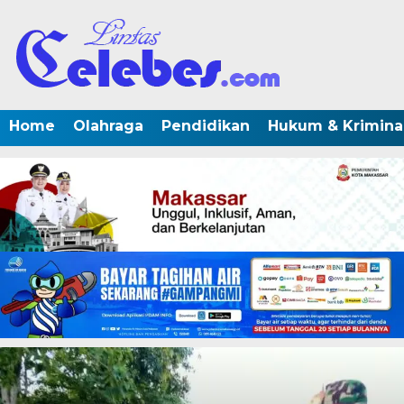
Home
Olahraga
Pendidikan
Hukum & Krimina