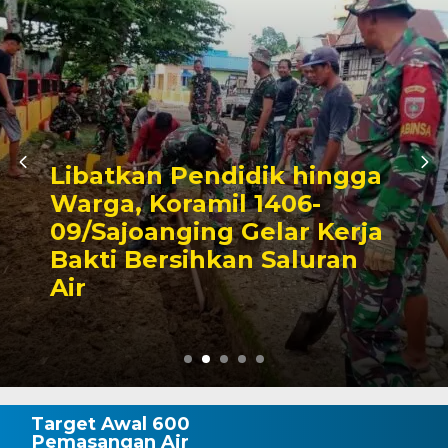
 hingga
06-
Triwulan II 2026,
ar Kerja
Pendapatan Maka
aluran
Capai 49 Persen, 
Rp130 Miliar
Target Awal 600
Pemasangan Air