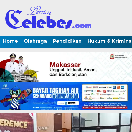
Home
Olahraga
Pendidikan
Hukum & Krimina