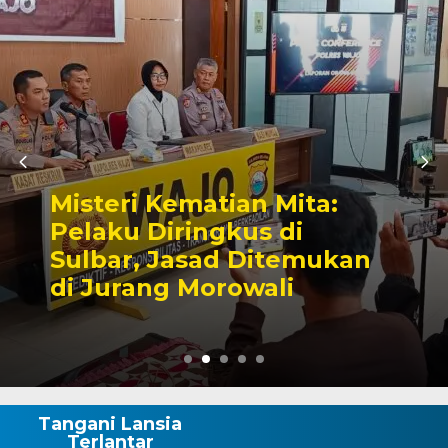
Dua Kelurahan Makassar
Jadi Pilot Project Sadar
HAM, Appi Harap Jadi
Replikasi ke 153 Kelurahan
Tangani Lansia
Terlantar