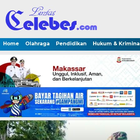
Home
Olahraga
Pendidikan
Hukum & Krimina