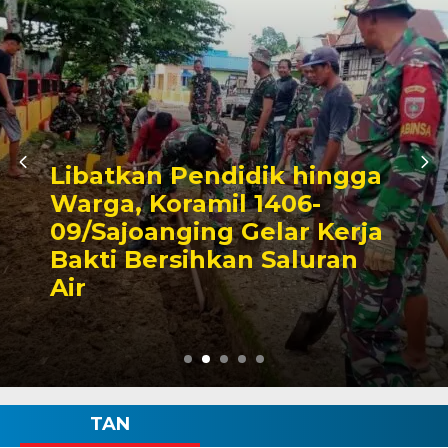
ngga
Triwulan II 2026,
erja
Pendapatan Makassar
an
Capai 49 Persen, Surp
Rp130 Miliar
TAN