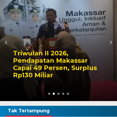
Kap
wulan II 2026,
Mak
dapatan Makassar
Teg
ai 49 Persen, Surplus
Men
30 Miliar
Waj
Tak Tertampung