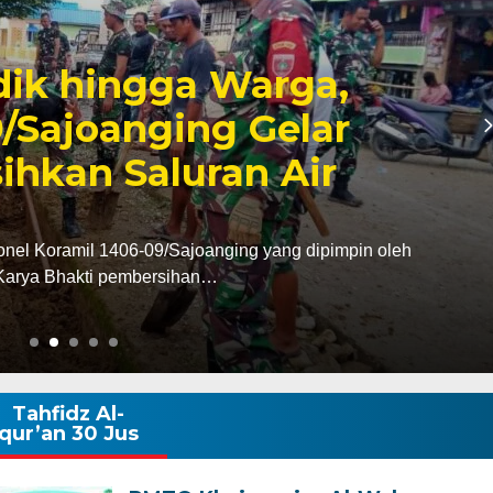
6, Pendapatan Makassar
, Surplus Rp130 Miliar
dan Pendapatan Daerah (Bapenda) Kota Makassar
da triwulan II…
Tahfidz Al-
qur’an 30 Jus