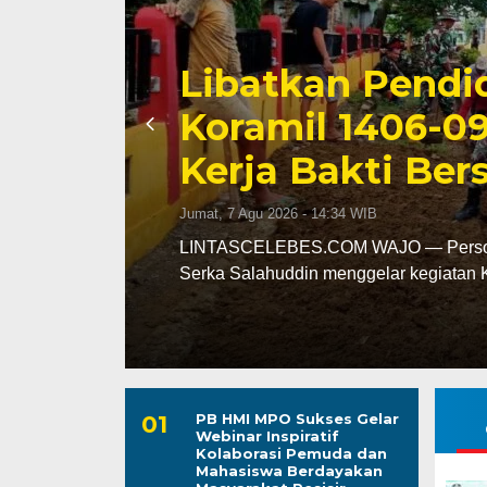
Triwulan II 202
Capai 49 Persen
Jumat, 7 Agu 2026 - 13:24 WIB
leh
LINTASCELEBES.COM MAKASSAR — Ba
mencatat kinerja pendapatan daerah pa
PB HMI MPO Sukses Gelar
Webinar Inspiratif
Kolaborasi Pemuda dan
Mahasiswa Berdayakan