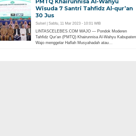
PMTQ Khairunnisa Al-Wahyu
Wisuda 7 Santri Tahfidz Al-qur’an
30 Jus
Sulsel |
Sabtu, 11 Mar 2023 - 10:01 WIB
LINTASCELEBES.COM WAJO — Pondok Moderen
Tahfidz Qur’an (PMTQ) Khairunnisa Al-Wahyu Kabupaten
Wajo menggelar Haflah Musyahadah atau…