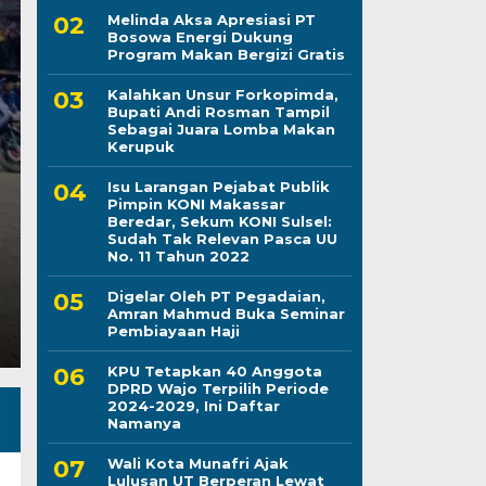
Melinda Aksa Apresiasi PT
Bosowa Energi Dukung
Program Makan Bergizi Gratis
Kapolres Wajo Ziara
Kalahkan Unsur Forkopimda,
Bupati Andi Rosman Tampil
Maddukkelleng, Teg
Sebagai Juara Lomba Makan
Kerupuk
Mengabdi untuk Tan
Isu Larangan Pejabat Publik
Pimpin KONI Makassar
Jumat, 7 Agu 2026 - 08:42 WIB
Beredar, Sekum KONI Sulsel:
Sudah Tak Relevan Pasca UU
LINTASCELEBES.COM WAJO — Mengawali tugas seb
No. 11 Tahun 2022
Mahendrajaya menunjukkan penghormatan terhadap
Digelar Oleh PT Pegadaian,
Amran Mahmud Buka Seminar
Pembiayaan Haji
KPU Tetapkan 40 Anggota
DPRD Wajo Terpilih Periode
2024-2029, Ini Daftar
Namanya
Wali Kota Munafri Ajak
Lulusan UT Berperan Lewat