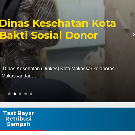
ana ke Parlemen,
Douglas Mahendrajaya
at Pimpinan DPRD Wajo
 hangat dan penuh kekeluargaan mewarnai ruang
at…
Taat Bayar
Retribusi
Sampah