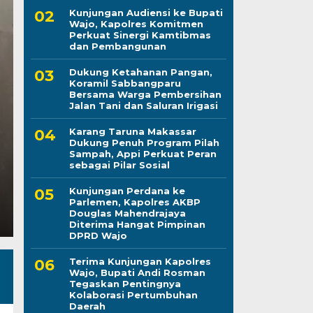
Kunjungan Audiensi ke Bupati
Awali Tugas sebagai
Wajo, Kapolres Komitmen
Perkuat Sinergi Kamtibmas
AKBP Fantry Tahero
dan Pembangunan
Dukung Ketahanan Pangan,
Kebersihan dan Disip
Koramil Sabbangparu
Bersama Warga Pembersihan
Kepuasan Publik
Jalan Tani dan Saluran Irigasi
Karang Taruna Makassar
Kamis, 6 Agu 2026 - 19:39 WIB
Dukung Penuh Program Pilah
Sampah, Appi Perkuat Peran
LINTASCELEBES.COM MAKASSAR — Mengawali hari 
sebagai Pilar Sosial
Kepala Bagian Pembinaan Karier (Kabagbinkar) Bi
Kunjungan Perdana ke
Parlemen, Kapolres AKBP
Douglas Mahendrajaya
Diterima Hangat Pimpinan
DPRD Wajo
Terima Kunjungan Kapolres
Wajo, Bupati Andi Rosman
Tegaskan Pentingnya
Kolaborasi Pertumbuhan
Daerah