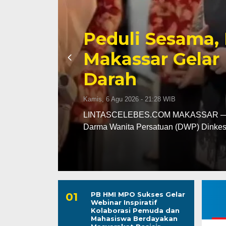
ta
Kunjungan Perd
Kapolres AKBP 
Diterima Hang
Kamis, 6 Agu 2026 - 20:11 WIB
rasi
LINTASCELEBES.COM WAJO — Suasana
kerja Ketua DPRD Kabupaten Wajo sa
PB HMI MPO Sukses Gelar
Webinar Inspiratif
Kolaborasi Pemuda dan
Mahasiswa Berdayakan