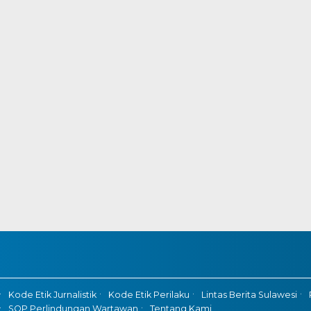
Kode Etik Jurnalistik
Kode Etik Perilaku
Lintas Berita Sulawesi
SOP Perlindungan Wartawan
Tentang Kami