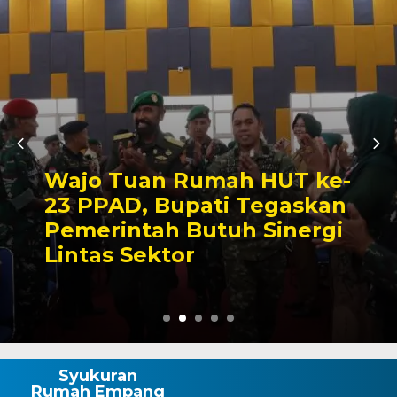
ke-
Cegah Penyimpangan,
kan
Unit Tipidter Polres Wa
gi
Perketat Pengawasan
Distribusi BBM
Syukuran
Rumah Empang