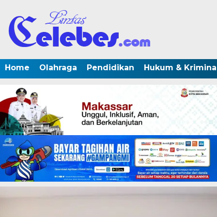
Home
Olahraga
Pendidikan
Hukum & Krimina