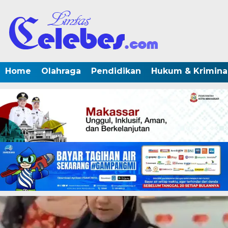
Home
Olahraga
Pendidikan
Hukum & Krimina