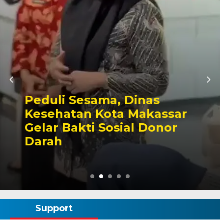
Kunjungan Perdana ke
Parlemen, Kapolres AKBP
Douglas Mahendrajaya
Diterima Hangat Pimpinan
DPRD Wajo
Support