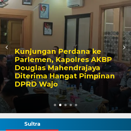
ana ke
Awali Tugas seb
lres AKBP
Kabagbinkar, A
rajaya
Taherong Teka
t Pimpinan
Kebersihan dan 
Demi Kepuasan 
Sultra