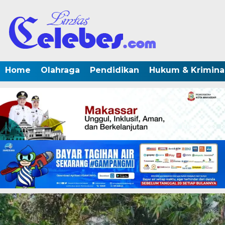
Home
Olahraga
Pendidikan
Hukum & Krimina