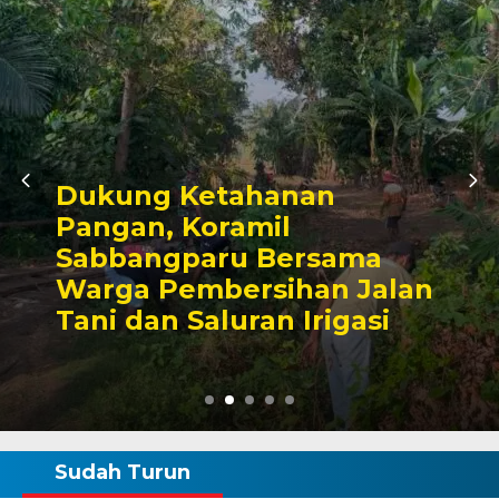
Kunjungan Audiensi ke
Bupati Wajo, Kapolres
Komitmen Perkuat Sinergi
Kamtibmas dan
Pembangunan
Sudah Turun