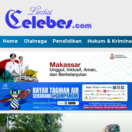
Home
Olahraga
Pendidikan
Hukum & Krimina