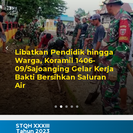
 hingga
06-
Triwulan II 2026,
ar Kerja
Pendapatan Maka
aluran
Capai 49 Persen, 
Rp130 Miliar
STQH XXXIII
Tahun 2023