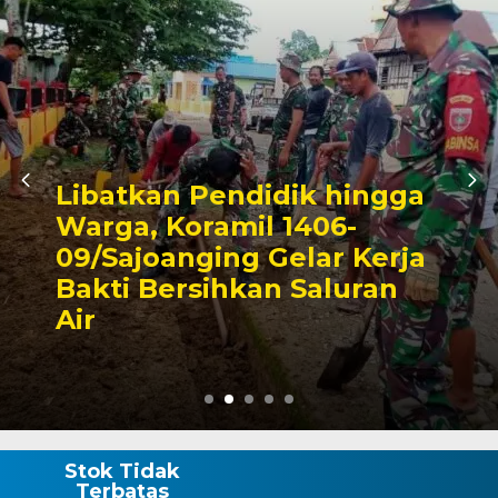
Triwulan II 2026,
Pendapatan Makassar
Capai 49 Persen, Surplus
Rp130 Miliar
Stok Tidak
Terbatas