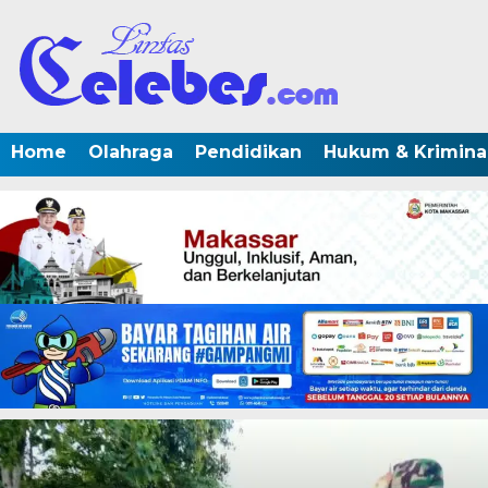
Home
Olahraga
Pendidikan
Hukum & Krimina