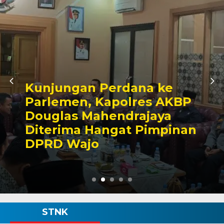
Awali Tugas sebagai
P
Kabagbinkar, AKBP Fant
Taherong Tekankan
an
Kebersihan dan Disiplin
Demi Kepuasan Publik
STNK