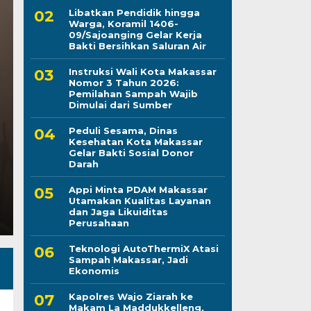
Libatkan Pendidik hingga
Warga, Koramil 1406-
09/Sajoanging Gelar Kerja
Peduli Sesama, Dina
Bakti Bersihkan Saluran Air
Instruksi Wali Kota Makassar
Makassar Gelar Bakti
Nomor 3 Tahun 2026:
Pemilahan Sampah Wajib
Darah
Dimulai dari Sumber
Peduli Sesama, Dinas
Kamis, 6 Agu 2026 - 21:28 WIB
Kesehatan Kota Makassar
Gelar Bakti Sosial Donor
LINTASCELEBES.COM MAKASSAR — Dinas Kesehatan
Darah
Darma Wanita Persatuan (DWP) Dinkes Makassar d
Appi Minta PDAM Makassar
Utamakan Kualitas Layanan
dan Jaga Likuiditas
Perusahaan
Teknologi AutoThermiX Atasi
Sampah Makassar, Jadi
Ekonomis
Kapolres Wajo Ziarah ke
Makam La Maddukkelleng,