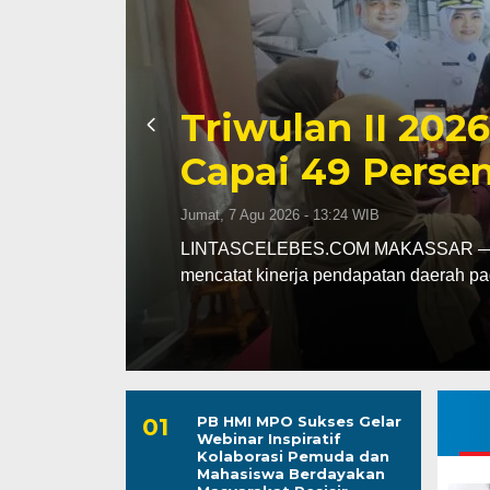
Kapolres Wajo 
ssar
Maddukkelleng
ar
Mengabdi untu
Jumat, 7 Agu 2026 - 08:42 WIB
assar
LINTASCELEBES.COM WAJO — Mengawal
Mahendrajaya menunjukkan penghorma
PB HMI MPO Sukses Gelar
Webinar Inspiratif
Kolaborasi Pemuda dan
Mahasiswa Berdayakan