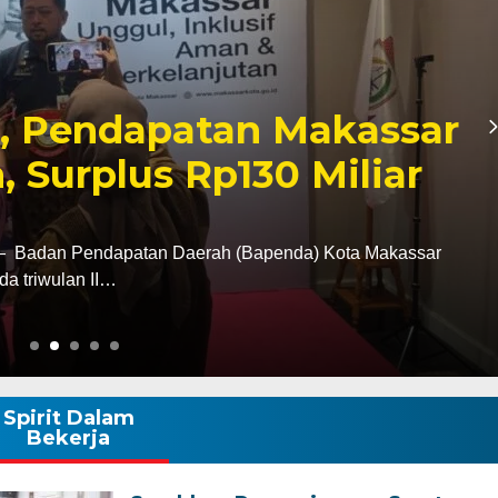
Ziarah ke Makam La
, Tegaskan Komitmen
k Tanah Wajo
i tugas sebagai Kapolres Wajo, AKBP Douglas
tan terhadap sejarah dan…
Spirit Dalam
Bekerja