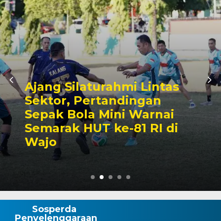
ahmi Lintas
Kalahkan Un
andingan
Forkopimda, 
ini Warnai
Rosman Tamp
ke-81 RI di
Juara Lomba
Kerupuk
Sosperda
Penyelenggaraan