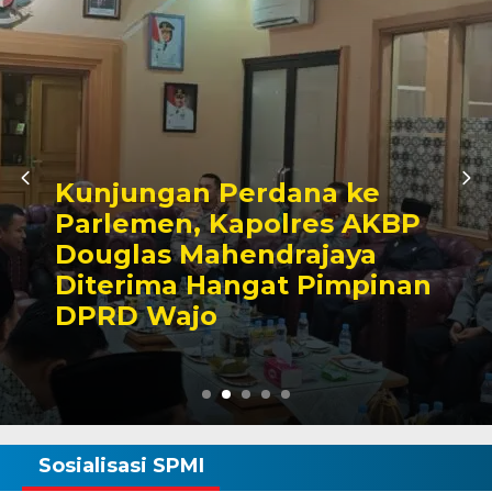
Awali Tugas sebagai
Kabagbinkar, AKBP Fantry
Taherong Tekankan
Kebersihan dan Disiplin
Demi Kepuasan Publik
Sosialisasi SPMI