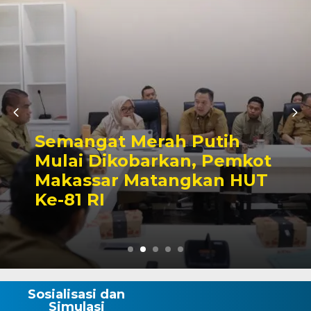
Ajang Silaturahmi Lint
h
Sektor, Pertandingan
mkot
Sepak Bola Mini Warna
 HUT
Semarak HUT ke-81 RI 
Wajo
Sosialisasi dan
Simulasi