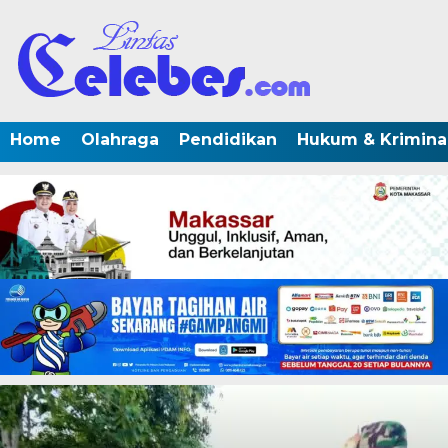
Home
Olahraga
Pendidikan
Hukum & Krimina