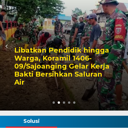
ik hingga
1406-
Triwulan II 2026
elar Kerja
Pendapatan Ma
 Saluran
Capai 49 Persen
Rp130 Miliar
Solusi