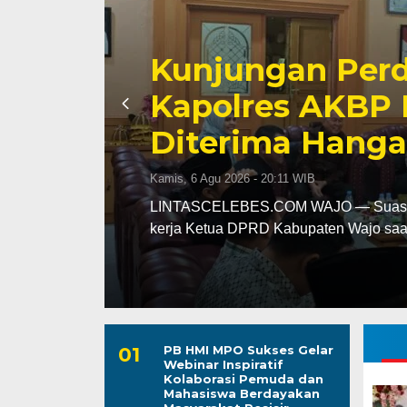
Awali Tugas se
AKBP Fantry T
aya
Kebersihan dan 
Wajo
Kepuasan Publi
Kamis, 6 Agu 2026 - 19:39 WIB
uang
LINTASCELEBES.COM MAKASSAR — Men
Kepala Bagian Pembinaan Karier (Kab
PB HMI MPO Sukses Gelar
Webinar Inspiratif
Kolaborasi Pemuda dan
Mahasiswa Berdayakan