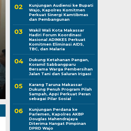
Kunjungan Audiensi ke Bupati
Wajo, Kapolres Komitmen
Perkuat Sinergi Kamtibmas
Karang Taruna Maka
dan Pembangunan
Wakil Wali Kota Makassar
Penuh Program Pilah
Hadiri Forum Koordinasi
Nasional ADINKES Perkuat
Perkuat Peran sebagai
Komitmen Eliminasi AIDS,
TBC, dan Malaria
Kamis, 6 Agu 2026 - 15:21 WIB
Dukung Ketahanan Pangan,
Koramil Sabbangparu
LINTASCELEBES.COM MAKASSAR — Pengurus Kara
Bersama Warga Pembersihan
komitmennya menjadi mitra strategis Pemerintah Ko
Jalan Tani dan Saluran Irigasi
Karang Taruna Makassar
Dukung Penuh Program Pilah
Sampah, Appi Perkuat Peran
sebagai Pilar Sosial
Kunjungan Perdana ke
Parlemen, Kapolres AKBP
Douglas Mahendrajaya
Diterima Hangat Pimpinan
DPRD Wajo