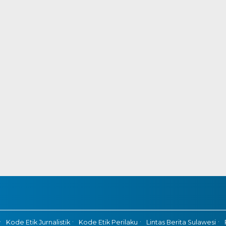
Kode Etik Jurnalistik
Kode Etik Perilaku
Lintas Berita Sulawesi