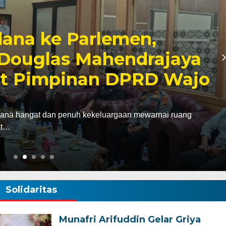
bagai Kabagbinkar,
aherong Tekankan
Disiplin Demi
k
gawali hari pertama pelaksanaan tugas sebagai
agbinkar) Biro SDM…
Solidaritas
Munafri Arifuddin Gelar Griya