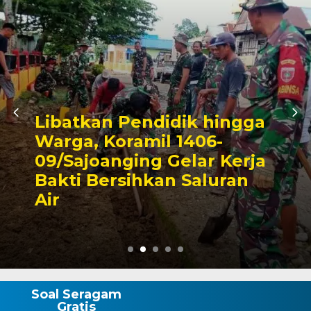
ik hingga
1406-
Triwulan II 2026
elar Kerja
Pendapatan Ma
 Saluran
Capai 49 Persen
Rp130 Miliar
Soal Seragam
Gratis