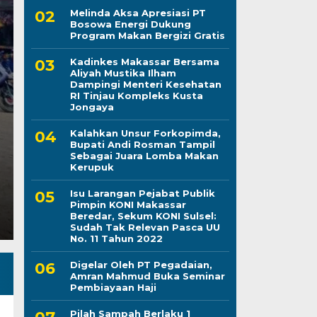
Melinda Aksa Apresiasi PT
Bosowa Energi Dukung
Program Makan Bergizi Gratis
Kapolres Wajo Ziara
Kadinkes Makassar Bersama
Aliyah Mustika Ilham
Maddukkelleng, Teg
Dampingi Menteri Kesehatan
RI Tinjau Kompleks Kusta
Mengabdi untuk Tan
Jongaya
Kalahkan Unsur Forkopimda,
Jumat, 7 Agu 2026 - 08:42 WIB
Bupati Andi Rosman Tampil
Sebagai Juara Lomba Makan
LINTASCELEBES.COM WAJO — Mengawali tugas seb
Kerupuk
Mahendrajaya menunjukkan penghormatan terhadap
Isu Larangan Pejabat Publik
Pimpin KONI Makassar
Beredar, Sekum KONI Sulsel:
Sudah Tak Relevan Pasca UU
No. 11 Tahun 2022
Digelar Oleh PT Pegadaian,
Amran Mahmud Buka Seminar
Pembiayaan Haji
Pilah Sampah Berlaku 1