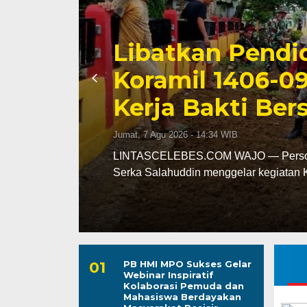
Triwulan II 202
Capai 49 Persen
Jumat, 7 Agu 2026 - 13:24 WIB
leh
LINTASCELEBES.COM MAKASSAR — Ba
mencatat kinerja pendapatan daerah pa
PB HMI MPO Sukses Gelar
Webinar Inspiratif
Kolaborasi Pemuda dan
Mahasiswa Berdayakan