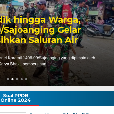
6, Pendapatan Makassar
, Surplus Rp130 Miliar
dan Pendapatan Daerah (Bapenda) Kota Makassar
da triwulan II…
Soal PPDB
Online 2024