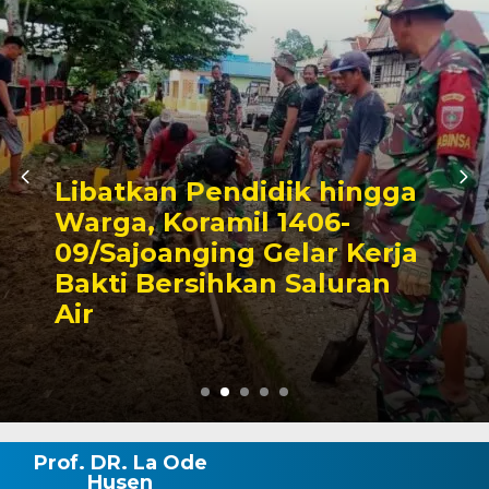
Triwulan II 2026,
Pendapatan Makassar
Capai 49 Persen, Surplus
Rp130 Miliar
Prof. DR. La Ode
Husen