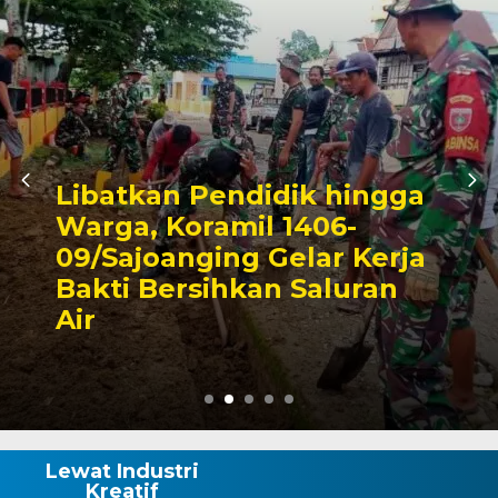
Triwulan II 2026,
Pendapatan Makassar
Capai 49 Persen, Surplus
Rp130 Miliar
Lewat Industri
Kreatif