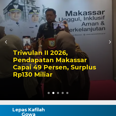
Kapolres Wajo Ziarah ke
Makam La Maddukkelleng,
Tegaskan Komitmen
Mengabdi untuk Tanah
Wajo
Lepas Kafilah
Gowa