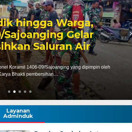
6, Pendapatan Makassar
, Surplus Rp130 Miliar
dan Pendapatan Daerah (Bapenda) Kota Makassar
da triwulan II…
Layanan
Adminduk