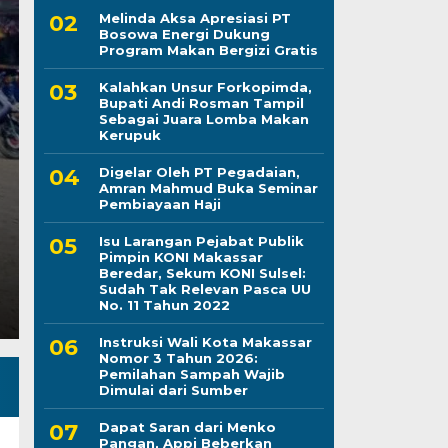
Melinda Aksa Apresiasi PT
Bosowa Energi Dukung
Program Makan Bergizi Gratis
Kapolres Wajo Ziara
Kalahkan Unsur Forkopimda,
Bupati Andi Rosman Tampil
Maddukkelleng, Teg
Sebagai Juara Lomba Makan
Kerupuk
Mengabdi untuk Tan
Digelar Oleh PT Pegadaian,
Amran Mahmud Buka Seminar
Jumat, 7 Agu 2026 - 08:42 WIB
Pembiayaan Haji
LINTASCELEBES.COM WAJO — Mengawali tugas seb
Isu Larangan Pejabat Publik
Mahendrajaya menunjukkan penghormatan terhadap
Pimpin KONI Makassar
Beredar, Sekum KONI Sulsel:
Sudah Tak Relevan Pasca UU
No. 11 Tahun 2022
Instruksi Wali Kota Makassar
Nomor 3 Tahun 2026:
Pemilahan Sampah Wajib
Dimulai dari Sumber
Dapat Saran dari Menko
Pangan, Appi Beberkan