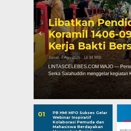
Triwulan II 202
Capai 49 Persen
Jumat, 7 Agu 2026 - 13:24 WIB
leh
LINTASCELEBES.COM MAKASSAR — Ba
mencatat kinerja pendapatan daerah pa
PB HMI MPO Sukses Gelar
Webinar Inspiratif
Kolaborasi Pemuda dan
Mahasiswa Berdayakan