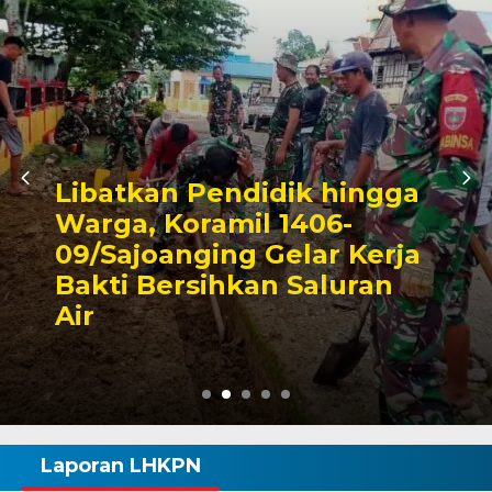
 hingga
06-
Triwulan II 2026,
ar Kerja
Pendapatan Maka
aluran
Capai 49 Persen, 
Rp130 Miliar
Laporan LHKPN