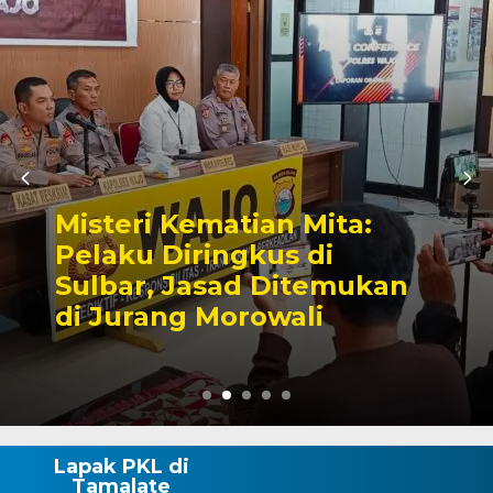
a:
Dua Kelurahan Maka
Jadi Pilot Project Sa
ukan
HAM, Appi Harap Jad
Replikasi ke 153 Kel
Lapak PKL di
Tamalate