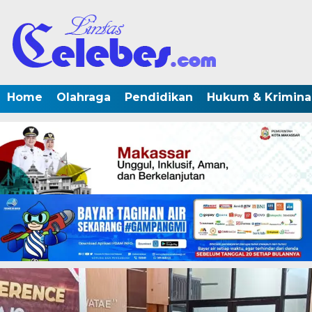
Home
Olahraga
Pendidikan
Hukum & Krimina