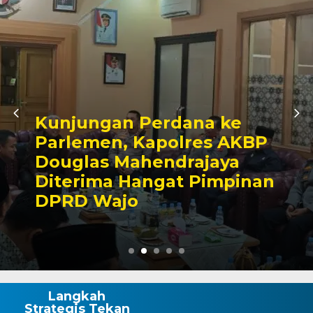
Awali Tugas sebagai
Kabagbinkar, AKBP Fantry
Taherong Tekankan
Kebersihan dan Disiplin
Demi Kepuasan Publik
Langkah
Strategis Tekan