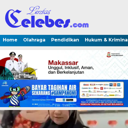
Home
Olahraga
Pendidikan
Hukum & Krimina