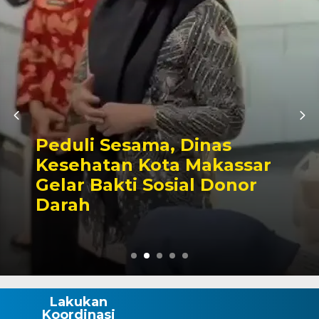
Kunjungan Perdana ke
Parlemen, Kapolres AKBP
Douglas Mahendrajaya
Diterima Hangat Pimpinan
DPRD Wajo
Lakukan
Koordinasi