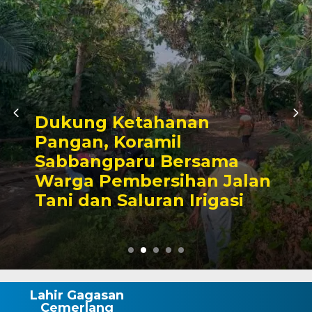
Kunjungan Audiensi
Bupati Wajo, Kapolr
ma
Komitmen Perkuat S
Jalan
Kamtibmas dan
asi
Pembangunan
Lahir Gagasan
Cemerlang