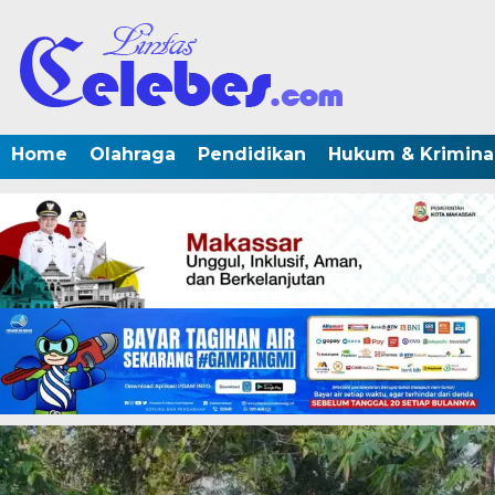
Home
Olahraga
Pendidikan
Hukum & Krimina