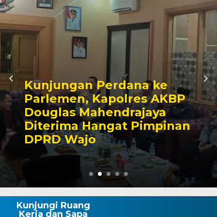
 ke
Awali Tugas sebagai
 AKBP
Kabagbinkar, AKBP 
ya
Taherong Tekankan
mpinan
Kebersihan dan Disip
Demi Kepuasan Publ
Kunjungi Ruang
Kerja dan Sapa