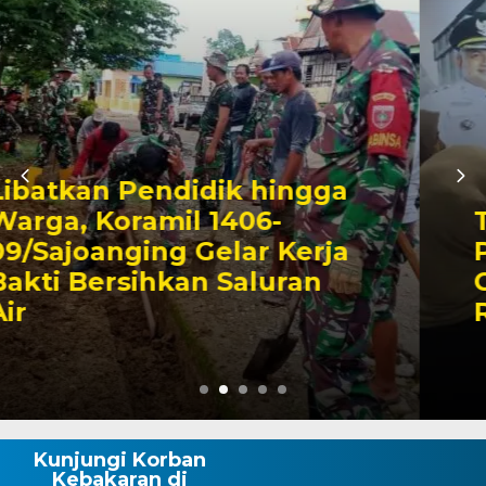
Triwulan II 2026,
Pendapatan Makassar
Capai 49 Persen, Surplus
Rp130 Miliar
Kunjungi Korban
Kebakaran di