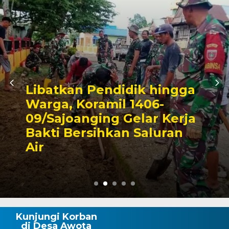
Triwulan II 2026,
Pendapatan Makassar
Capai 49 Persen, Surplus
Rp130 Miliar
Kunjungi Korban
di Desa Awota