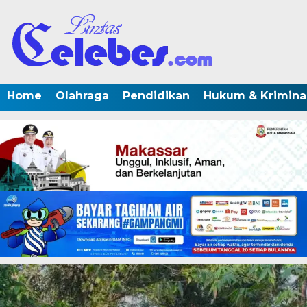
Home
Olahraga
Pendidikan
Hukum & Krimina