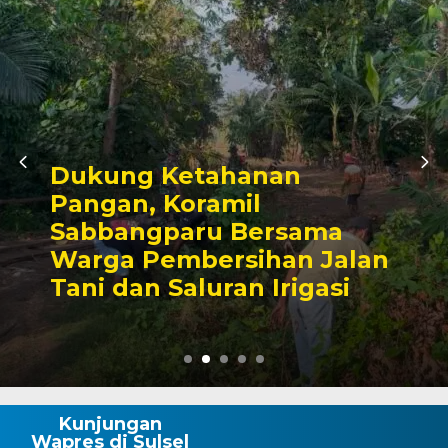
nan
Kunjungan Audi
l
Bupati Wajo, Ka
ersama
Komitmen Perku
han Jalan
Kamtibmas dan
 Irigasi
Pembangunan
Kunjungan
Wapres di Sulsel