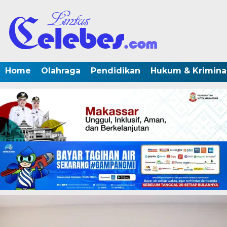
Home
Olahraga
Pendidikan
Hukum & Krimina