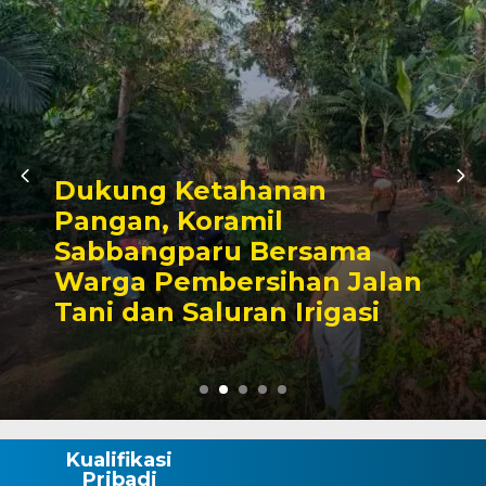
Kunjungan Audiensi ke
Bupati Wajo, Kapolres
Komitmen Perkuat Sine
lan
Kamtibmas dan
Pembangunan
Kualifikasi
Pribadi