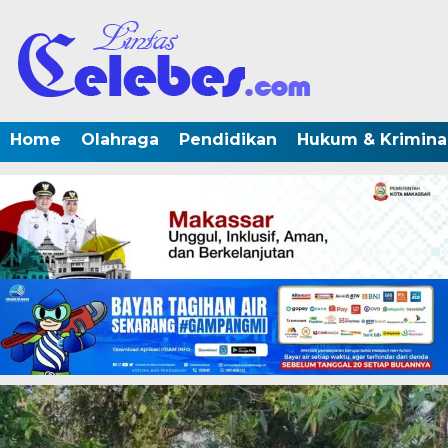
Home
Olahraga
Pendidikan
Hukum & Krimina