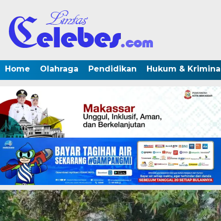
Home
Olahraga
Pendidikan
Hukum & Krimina