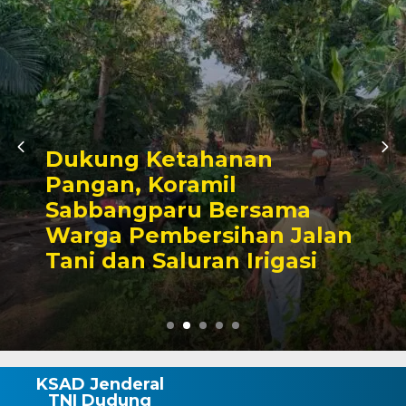
Kunjungan Audiensi
Bupati Wajo, Kapolr
ma
Komitmen Perkuat S
Jalan
Kamtibmas dan
asi
Pembangunan
KSAD Jenderal
TNI Dudung