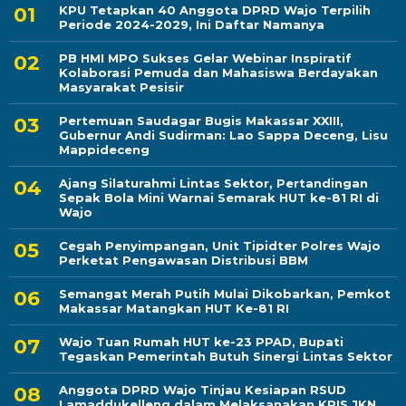
KPU Tetapkan 40 Anggota DPRD Wajo Terpilih
Periode 2024-2029, Ini Daftar Namanya
PB HMI MPO Sukses Gelar Webinar Inspiratif
Kolaborasi Pemuda dan Mahasiswa Berdayakan
Masyarakat Pesisir
Pertemuan Saudagar Bugis Makassar XXIII,
Gubernur Andi Sudirman: Lao Sappa Deceng, Lisu
Mappideceng
Ajang Silaturahmi Lintas Sektor, Pertandingan
Sepak Bola Mini Warnai Semarak HUT ke-81 RI di
Wajo
Cegah Penyimpangan, Unit Tipidter Polres Wajo
Perketat Pengawasan Distribusi BBM
Semangat Merah Putih Mulai Dikobarkan, Pemkot
Makassar Matangkan HUT Ke-81 RI
Wajo Tuan Rumah HUT ke-23 PPAD, Bupati
Tegaskan Pemerintah Butuh Sinergi Lintas Sektor
Anggota DPRD Wajo Tinjau Kesiapan RSUD
Lamaddukelleng dalam Melaksanakan KRIS JKN