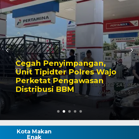
,
Semangat Merah Puti
ajo
Mulai Dikobarkan, Pe
Makassar Matangkan
Ke-81 RI
Kota Makan
Enak