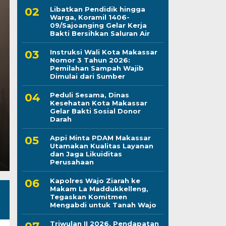
Libatkan Pendidik hingga
Warga, Koramil 1406-
09/Sajoanging Gelar Kerja
Peduli Sesama, Dina
Bakti Bersihkan Saluran Air
Instruksi Wali Kota Makassar
Makassar Gelar Bakti
Nomor 3 Tahun 2026:
Pemilahan Sampah Wajib
Darah
Dimulai dari Sumber
Peduli Sesama, Dinas
Kamis, 6 Agu 2026 - 21:28 WIB
Kesehatan Kota Makassar
Gelar Bakti Sosial Donor
LINTASCELEBES.COM MAKASSAR — Dinas Kesehatan
Darah
Darma Wanita Persatuan (DWP) Dinkes Makassar d
Appi Minta PDAM Makassar
Utamakan Kualitas Layanan
dan Jaga Likuiditas
Perusahaan
Kapolres Wajo Ziarah ke
Makam La Maddukkelleng,
Tegaskan Komitmen
Mengabdi untuk Tanah Wajo
Triwulan II 2026, Pendapatan