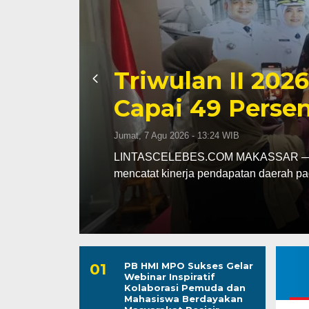
Kapolres Wajo 
ssar
Maddukkelleng
ar
Mengabdi untu
Jumat, 7 Agu 2026 - 08:42 WIB
assar
LINTASCELEBES.COM WAJO — Mengawal
Mahendrajaya menunjukkan penghorma
PB HMI MPO Sukses Gelar
Webinar Inspiratif
Kolaborasi Pemuda dan
Mahasiswa Berdayakan