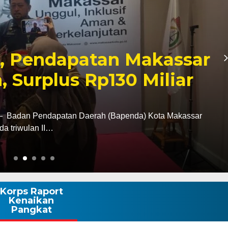
Ziarah ke Makam La
, Tegaskan Komitmen
k Tanah Wajo
i tugas sebagai Kapolres Wajo, AKBP Douglas
tan terhadap sejarah dan…
Korps Raport
Kenaikan
Pangkat