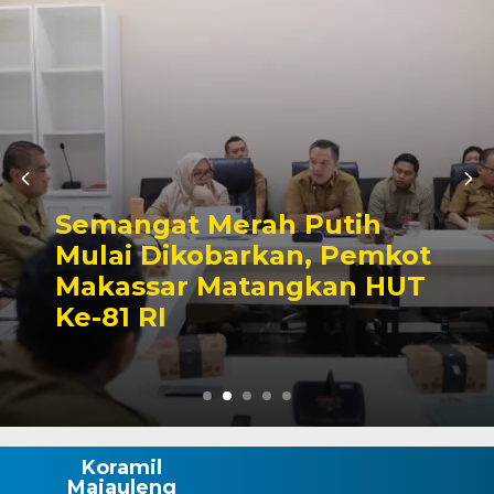
Ajang Silaturahmi 
utih
Sektor, Pertandin
, Pemkot
Sepak Bola Mini W
kan HUT
Semarak HUT ke-81
Wajo
Koramil
Majauleng