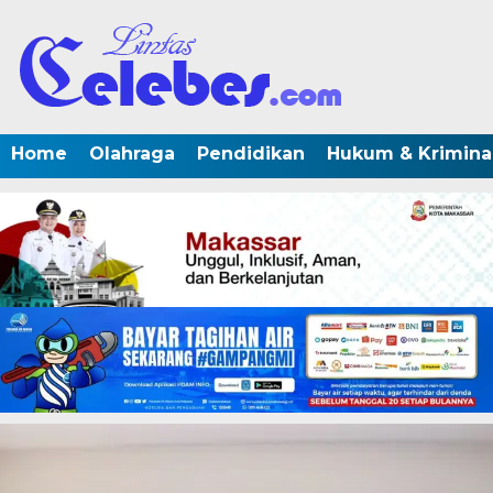
Home
Olahraga
Pendidikan
Hukum & Krimina