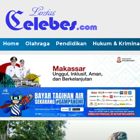
Home
Olahraga
Pendidikan
Hukum & Krimina