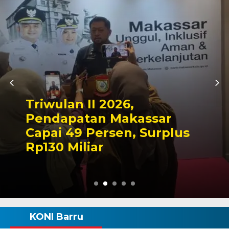
Kapolres Wajo Ziarah ke
Makam La Maddukkelleng,
Tegaskan Komitmen
Mengabdi untuk Tanah
Wajo
KONI Barru