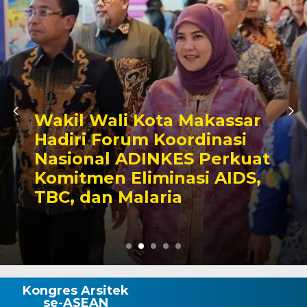
Bersama Wali Kota Tinjau
TPA Tamangapa, Menteri
LH: Puji Kinerja Munafri
Benahi TPA
Kongres Arsitek
se-ASEAN