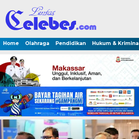
Home
Olahraga
Pendidikan
Hukum & Krimina