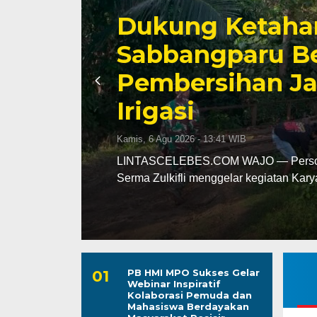
l
Kunjungan Audi
n
Kapolres Komit
Kamtibmas da
Kamis, 6 Agu 2026 - 13:14 WIB
 oleh
LINTASCELEBES.COM WAJO — Kapolre
kunjungan silaturahmi ke ruang kerja 
PB HMI MPO Sukses Gelar
Webinar Inspiratif
Kolaborasi Pemuda dan
Mahasiswa Berdayakan