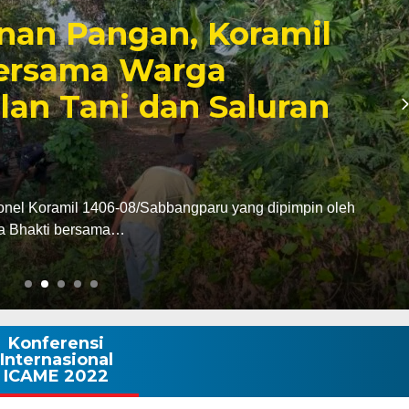
ensi ke Bupati Wajo,
men Perkuat Sinergi
n Pembangunan
s Wajo AKBP Douglas Mahendrajaya melakukan
Bupati Wajo…
Konferensi
Internasional
ICAME 2022