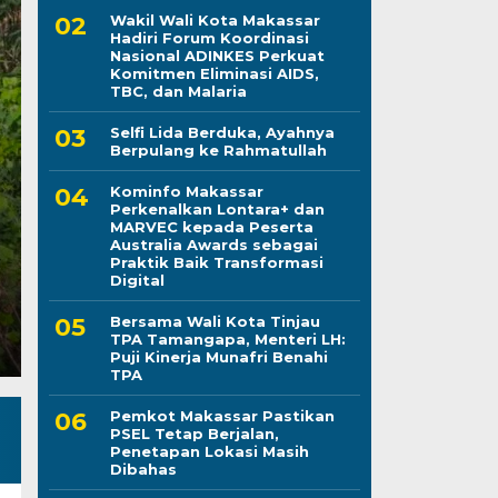
Wakil Wali Kota Makassar
Hadiri Forum Koordinasi
Nasional ADINKES Perkuat
Pemkot Makassar Pas
Komitmen Eliminasi AIDS,
TBC, dan Malaria
Berjalan, Penetapan 
Selfi Lida Berduka, Ayahnya
Berpulang ke Rahmatullah
Dibahas
Kominfo Makassar
Perkenalkan Lontara+ dan
Kamis, 6 Agu 2026 - 12:34 WIB
MARVEC kepada Peserta
Australia Awards sebagai
LINTASCELEBES.COM MAKASSAR — Wali Kota Makass
Praktik Baik Transformasi
Pemerintah Kota Makassar tetap membuka ruang di
Digital
Bersama Wali Kota Tinjau
TPA Tamangapa, Menteri LH:
Puji Kinerja Munafri Benahi
TPA
Pemkot Makassar Pastikan
PSEL Tetap Berjalan,
Penetapan Lokasi Masih
Dibahas