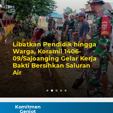
 hingga
06-
Triwulan II 2026,
ar Kerja
Pendapatan Maka
aluran
Capai 49 Persen, 
Rp130 Miliar
Komitmen
Genjot