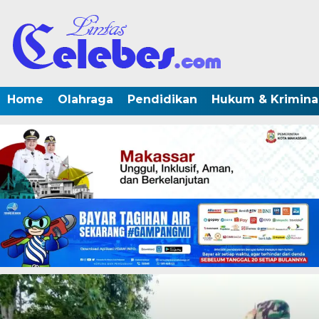
Home
Olahraga
Pendidikan
Hukum & Krimina